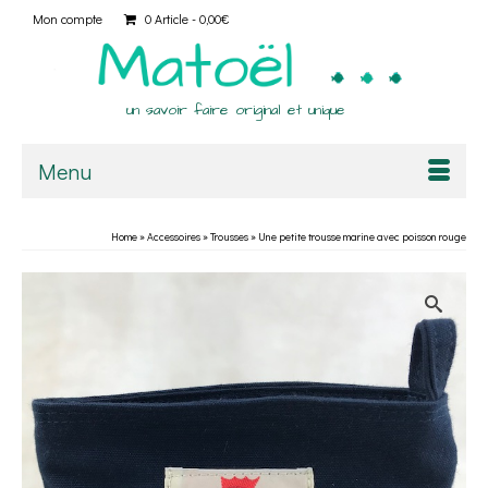
Mon compte
0 Article
0,00€
un savoir faire original et unique
Menu
Home
»
Accessoires
»
Trousses
»
Une petite trousse marine avec poisson rouge