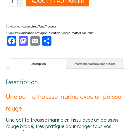
AJOUTER AU PANIER
de
Une
petite
trousse
Catégories :
Accessoires
,
Tous
,
Trousses
marine
Étiquettes :
artisanat
,
bretagne
,
création
,
france
,
matoel
,
sac
,
toile
avec
Facebook
Mastodon
Email
Partager
poisson
rouge
Description
Informations complémentaires
Description
Une petite trousse marine avec un poisson
rouge
Une petite trousse marine en tissu avec un poisson
rouge brodé, très pratique pour ranger tous vos