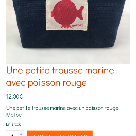
Une petite trousse marine
avec poisson rouge
12,00
€
Une petite trousse marine avec un poisson rouge
Matoël
En stock
quantité