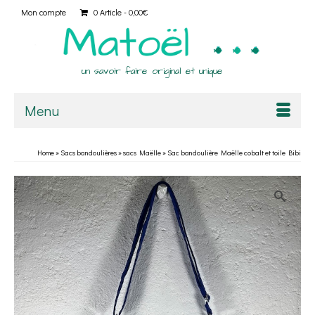
Mon compte
0 Article
0,00€
un savoir faire original et unique
Menu
Home
»
Sacs bandoulières
»
sacs Maëlle
»
Sac bandoulière Maëlle cobalt et toile Bibi