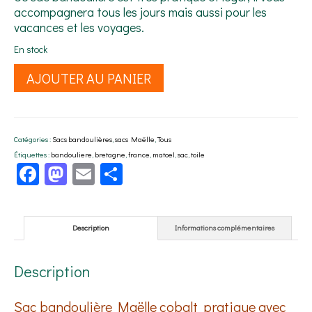
accompagnera tous les jours mais aussi pour les
vacances et les voyages.
En stock
quantité
AJOUTER AU PANIER
de
Sac
bandoulière
Maëlle
Catégories :
Sacs bandoulières
,
sacs Maëlle
,
Tous
cobalt
Étiquettes :
bandouliere
,
bretagne
,
france
,
matoel
,
sac
,
toile
et
Facebook
Mastodon
Email
Partager
toile
Bibi
Description
Informations complémentaires
Description
Sac bandoulière Maëlle cobalt pratique avec