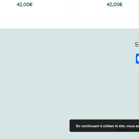
42,00
€
42,00
€
AJOUTER AU PANIER
AJOUTER AU PANIER
S
En continuant à utiliser le site, vous a
CONTACT
PLAN