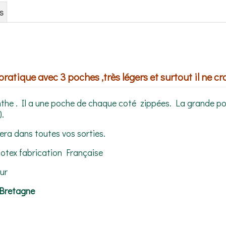
s
atique avec 3 poches ,très légers et surtout il ne crai
inthe . Il a une poche de chaque coté zippées. La grande p
).
era dans toutes vos sorties.
kotex fabrication Française
eur
Bretagne