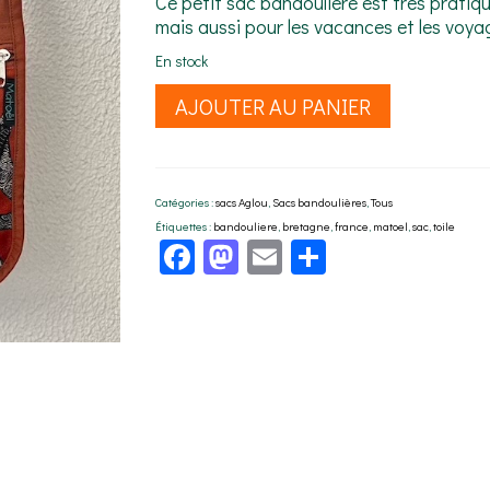
Ce petit sac bandoulière est très pratiqu
mais aussi pour les vacances et les voya
En stock
quantité
AJOUTER AU PANIER
de
Petit
sac
bandoulière
Catégories :
sacs Aglou
,
Sacs bandoulières
,
Tous
Aglou
Étiquettes :
bandouliere
,
bretagne
,
france
,
matoel
,
sac
,
toile
orange
Facebook
Mastodon
Email
Partager
et
toile
Corinthe