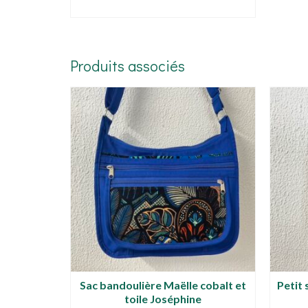
LIRE LA SUITE
Produits associés
cobalt et
Sac bandoulière Maëlle cobalt et
Petit
toile Joséphine