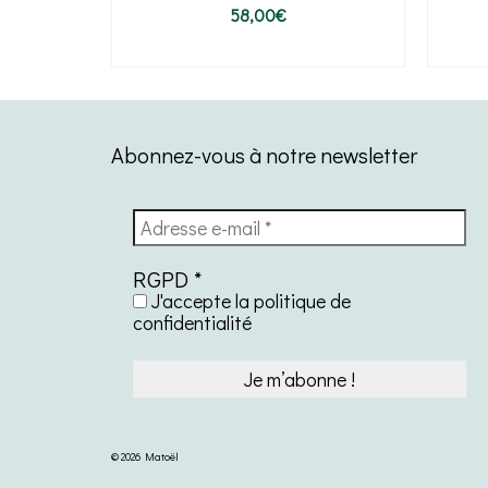
58,00
€
IER
AJOUTER AU PANIER
Abonnez-vous à notre newsletter
RGPD
*
J'accepte la politique de
confidentialité
© 2026 Matoël