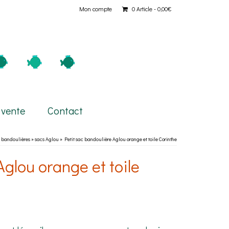
Mon compte
0 Article
0,00€
 vente
Contact
 bandoulières
»
sacs Aglou
»
Petit sac bandoulière Aglou orange et toile Corinthe
Aglou orange et toile