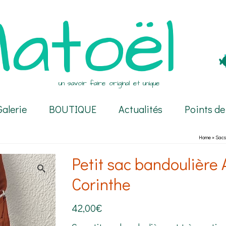
un savoir faire original et unique
Galerie
BOUTIQUE
Actualités
Points de
Home
»
Sacs
Petit sac bandoulière 
Corinthe
42,00
€