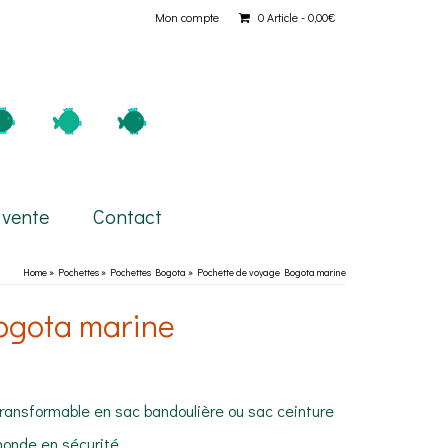
Mon compte
0 Article
0,00€
 vente
Contact
Home
»
Pochettes
»
Pochettes Bogota
»
Pochette de voyage Bogota marine
ogota marine
ransformable en sac bandoulière ou sac ceinture
 monde en sécurité