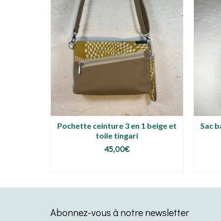
 en 1
Pochette ceinture 3 en 1 beige et
Sac b
rylight
toile tingari
45,00
€
IER
AJOUTER AU PANIER
Abonnez-vous à notre newsletter