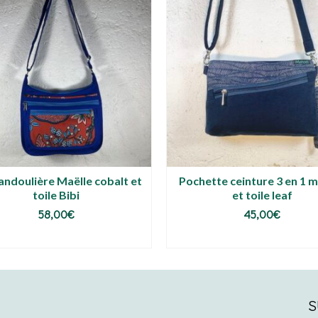
andoulière Maëlle cobalt et
Pochette ceinture 3 en 1 
toile Bibi
et toile leaf
58,00
€
45,00
€
AJOUTER AU PANIER
AJOUTER AU PANIER
S