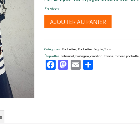
En stock
quantité
AJOUTER AU PANIER
de
Pochette
de
voyage
Catégories :
Pochettes
,
Pochettes Bogota
,
Tous
Bogota
Étiquettes :
artisanat
,
bretagne
,
création
,
france
,
matoel
,
pochette
,
marine
Facebook
Mastodon
Email
Partager
s