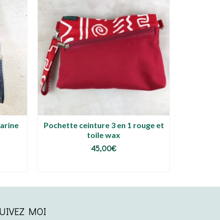
marine
Pochette ceinture 3 en 1 rouge et
Pochet
toile wax
45,00
€
LIRE LA SUITE
AJ
UIVEZ MOI